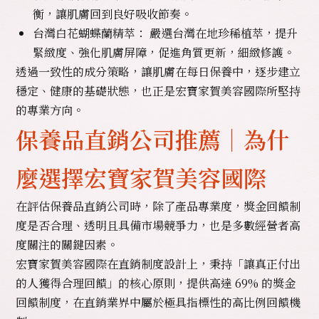
衡，讓肌膚回到良好吸收節奏。
台灣白花蝴蝶蘭精萃： 嚴選台灣在地珍稀植萃，提升
緊緻度、強化肌膚屏障，促進角質更新，細緻修護。
透過一致性的成分策略，讓肌膚在每日保養中，逐步建立
穩定、健康的基礎狀態，也正是宏寶家賀美容國際所堅持
的專業方向。
保養品直銷公司推薦｜為什
麼選擇宏寶家賀美容國際
在評估保養品直銷公司時，除了產品專業度，獎金回饋制
度是否合理、透明且具備市場競爭力，也是多數經營者高
度關注的關鍵因素。
宏寶家賀美容國際在直銷制度設計上，秉持「讓真正付出
的人獲得合理回饋」的核心原則，提供高達 69% 的獎金
回饋制度，在直銷業界中屬於極具指標性的高比例回饋機