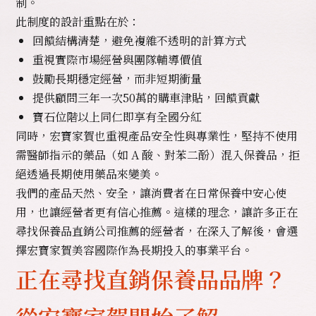
制。
此制度的設計重點在於：
回饋結構清楚，避免複雜不透明的計算方式
重視實際市場經營與團隊輔導價值
鼓勵長期穩定經營，而非短期衝量
提供顧問三年一次50萬的購車津貼，回饋貢獻
寶石位階以上同仁即享有全國分紅
同時，宏寶家賀也重視產品安全性與專業性，堅持不使用
需醫師指示的藥品（如 A 酸、對苯二酚）混入保養品，拒
絕透過長期使用藥品來變美。
我們的產品天然、安全，讓消費者在日常保養中安心使
用，也讓經營者更有信心推薦。這樣的理念，讓許多正在
尋找保養品直銷公司推薦的經營者，在深入了解後，會選
擇宏寶家賀美容國際作為長期投入的事業平台。
正在尋找直銷保養品品牌？