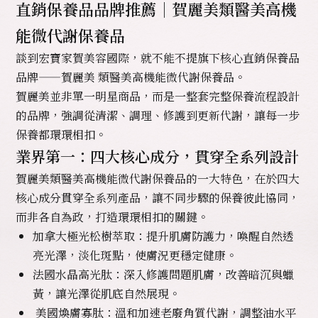
直銷保養品品牌推薦｜賀麗美類醫美高機
能微代謝保養品
談到宏寶家賀美容國際，就不能不提旗下核心直銷保養品
品牌——賀麗美 類醫美高機能
微代謝
保養品。
賀麗美並非單一明星商品，而是一整套完整保養流程設計
的品牌，強調從清潔、調理、修護到更新代謝，讓每一步
保養都環環相扣。
業界第一：四大核心成分，貫穿全系列設計
賀麗美類醫美高機能微代謝保養品的一大特色，在於四大
核心成分貫穿全系列產品，讓不同步驟的保養彼此協同，
而非各自為政，打造環環相扣的關鍵。
加拿大極光松樹萃取：提升肌膚防護力，喚醒自然透
亮光澤，淡化斑點，使膚況更穩定健康。
法國水晶高光肽：深入修護問題肌膚，改善暗沉與蠟
黃，讓光澤從肌底自然展現。
美國煥膚寡肽：溫和加速老廢角質代謝，調整油水平